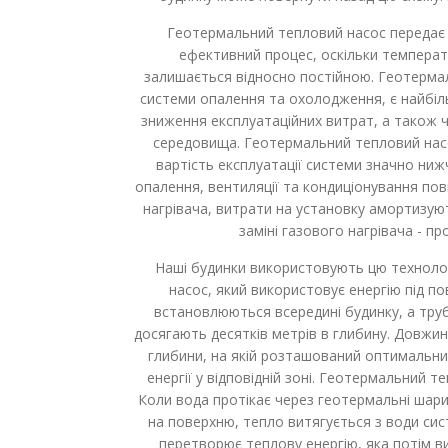
Геотермальний тепловий насос передає т
ефективний процес, оскільки температу
залишається відносно постійною. Геотермаль
системи опалення та охолодження, є найбі
зниження експлуатаційних витрат, а також 
середовища. Геотермальний тепловий насо
вартість експлуатації системи значно ниж
опалення, вентиляції та кондиціонування пов
нагрівача, витрати на установку амортизуют
заміні газового нагрівача - пр
Наші будинки використовують цю техноло
насос, який використовує енергію під по
встановлюються всередині будинку, а труби
досягають десятків метрів в глибину. Довжи
глибини, на якій розташований оптимальн
енергії у відповідній зоні. Геотермальний 
Коли вода протікає через геотермальні шари
на поверхню, тепло витягується з води си
перетворює теплову енергію, яка потім в