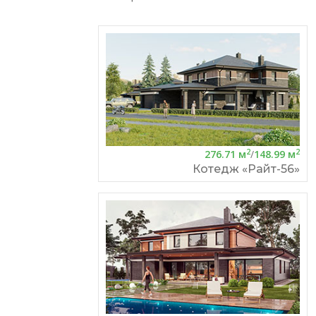
2
2
276.71 м
/
148.99 м
Котедж «Райт-56»