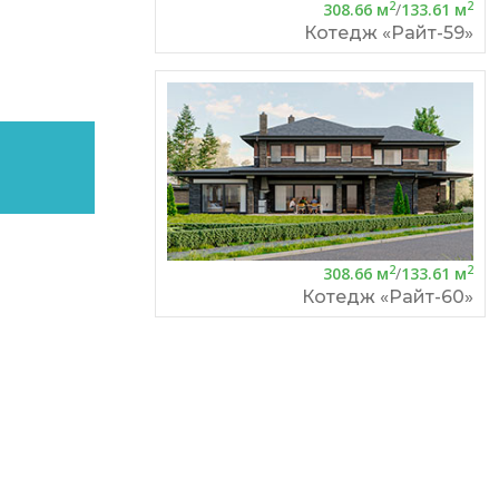
2
2
308.66 м
/
133.61 м
Котедж «Райт-59»
2
2
308.66 м
/
133.61 м
Котедж «Райт-60»