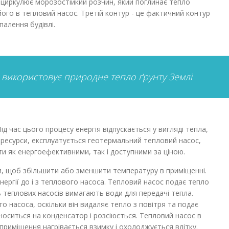
а циркулює морозостійкий розчин, який поглинає тепло
го в тепловий насос. Третій контур - це фактичний контур
палення будівлі.
використовує природне тепло ґрунту Землі
ід час цього процесу енергія відпускається у вигляді тепла,
 ресурси, експлуатується геотермальний тепловий насос,
и як енергоефективними, так і доступними за ціною.
, щоб збільшити або зменшити температуру в приміщенні.
ергії до і з теплового насоса. Тепловий насос подає тепло
ть теплових насосів вимагають води для передачі тепла.
 насоса, оскільки він видаляє тепло з повітря та подає
носиться на конденсатор і розсіюється. Тепловий насос в
приміщення нагрівається взимку і охолоджується влітку.