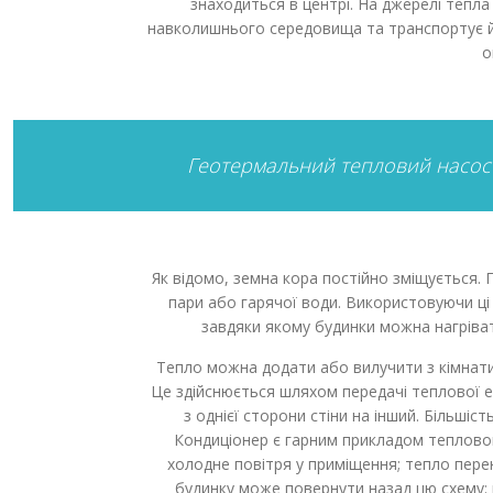
знаходиться в центрі. На джерелі тепл
навколишнього середовища та транспортує йо
о
Геотермальний тепловий насос 
Як відомо, земна кора постійно зміщується. П
пари або гарячої води. Використовуючи ці
завдяки якому будинки можна нагріват
Тепло можна додати або вилучити з кімнати
Це здійснюється шляхом передачі теплової ен
з однієї сторони стіни на інший. Більшіс
Кондиціонер є гарним прикладом теплового
холодне повітря у приміщення; тепло пере
будинку може повернути назад цю схему: 