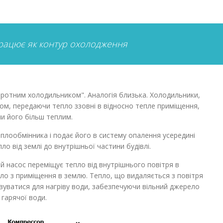
рацює як контур охолодження
оротним холодильником". Аналогія близька. Холодильники,
ом, передаючи тепло ззовні в відносно тепле приміщення,
и його більш теплим.
плообмінника і подає його в систему опалення усередині
о від землі до внутрішньої частини будівлі.
ий насос переміщує тепло від внутрішнього повітря в
о з приміщення в землю. Тепло, що видаляється з повітря
вуватися для нагріву води, забезпечуючи вільний джерело
гарячої води.