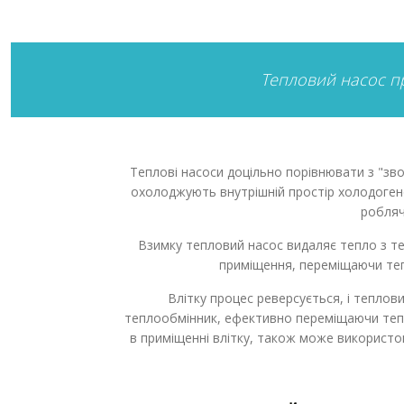
Тепловий насос п
Теплові насоси доцільно порівнювати з "зв
охолоджують внутрішній простір холодоген
робляч
Взимку тепловий насос видаляє тепло з те
приміщення, переміщаючи тепл
Влітку процес реверсується, і теплов
теплообмінник, ефективно переміщаючи тепл
в приміщенні влітку, також може використо