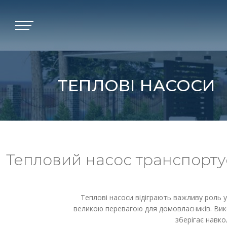
ТЕПЛОВІ НАСОСИ
Тепловий насос транспорту
Теплові насоси відіграють важливу роль у 
великою перевагою для домовласників. Вик
зберігає навк