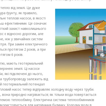
епло від землі. Це дуже
ра ґрунту, як правило,
ні теплові насоси, в якості
льш ефективними. Це означає
чіткий захист навколишнього
с є відносно дорогим, але
че, ніж у звичайних систем
ітря. При заміні електричного
ься протягом 2 років, а при
отягом 6 років.
гію, мають геотермальний
верхнею землі. Ці насоси
, які підключені до нього,
на трубопроводу залежить від
ий геотермальний потенціал
тепловий насос тепер відправляє холодну воду через труби.
, вона природно нагрівається; як тільки вода повертається
стемою теплообміну. Електрична система теплообмінників
икористовується для нагрівання будинку. Холодну воду в