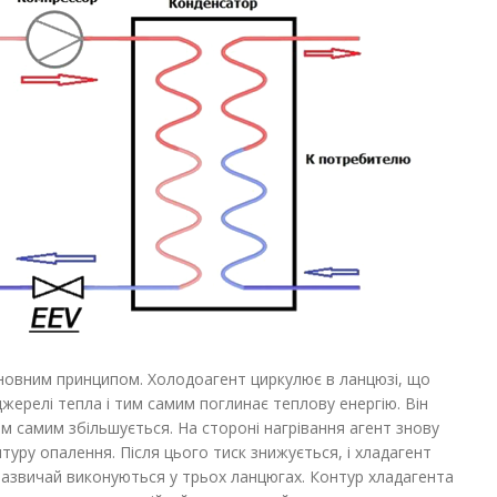
основним принципом. Холодоагент циркулює в ланцюзі, що
джерелі тепла і тим самим поглинає теплову енергію. Він
им самим збільшується. На стороні нагрівання агент знову
нтуру опалення. Після цього тиск знижується, і хладагент
зазвичай виконуються у трьох ланцюгах. Контур хладагента