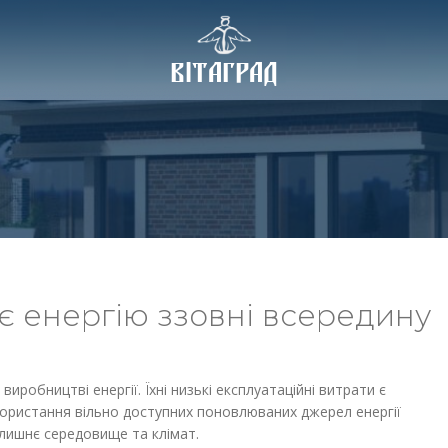
ВІТАГРАД
є енергію ззовні всередину
виробництві енергії. Їхні низькі експлуатаційні витрати є
ористання вільно доступних поновлюваних джерел енергії
олишнє середовище та клімат.