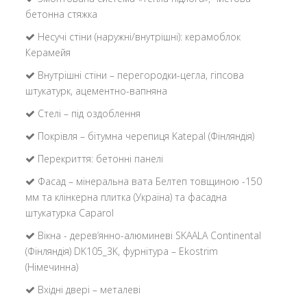
бетонна стяжка
Несучі стіни (наружні/внутрішні): керамоблок
Керамейя
Внутрішні стіни – перегородки-цегла, гіпсова
штукатурк, ацементно-вапняна
Стелі – під оздоблення
Покрівля – бітумна черепиця Katepal (Фінляндія)
Перекриття: бетонні панелі
Фасад – мінеральна вата Белтеп товщиною -150
мм та клінкерна плитка (Україна) та фасадна
штукатурка Caparol
Вікна - дерев’янно-алюминеві SKAALA Continental
(Фінляндія) DK105_3K, фурнітура – Ekostrim
(Німечинна)
Вхідні двері – металеві