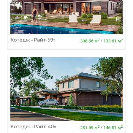
Котедж «Райт-59»
2
2
308.66 м
/
133.61 м
Котедж «Райт-40»
2
2
281.69 м
/
146.87 м