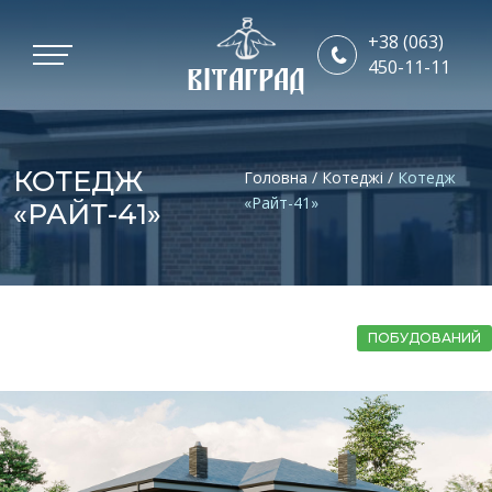
+38 (063)
450-11-11
ВІТАГРАД
КОТЕДЖ
Головна
/
Котеджі
/
Котедж
«Райт-41»
«РАЙТ-41»
ПОБУДОВАНИЙ