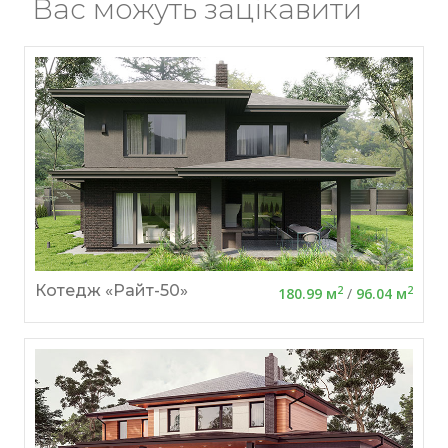
Вас можуть зацікавити
Котедж «Райт-50»
2
2
180.99 м
/
96.04 м