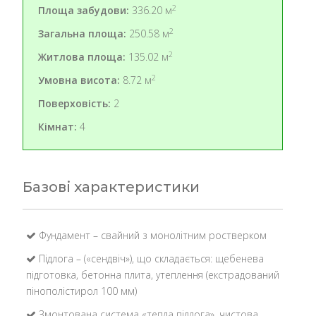
2
Площа забудови:
336.20 м
2
Загальна площа:
250.58 м
2
Житлова площа:
135.02 м
2
Умовна висота:
8.72 м
Поверховість:
2
Кімнат:
4
Базові характеристики
Фундамент – свайний з монолітним ростверком
Підлога – («сендвіч»), що складається: щебенева
підготовка, бетонна плита, утеплення (екстрадований
пінополістирол 100 мм)
Змонтована система «тепла підлога», чистова