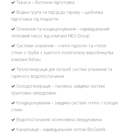
Тераса – бетонна підготовка
Вхідна група та під’їзд до гаражу – щебнева
підготовка під покриття
Опалення та кондиціонування – індивідуальний
тепловий насос від компанії NES-Group
Системи опалення – «теплі підлоги» та «теплі
стіни» з труби з зшитого поліетилену виробництва
компанії Rehau
Теплогенерація для потреб систем опалення та
гарячого водопостачання
Холодогенерація – пасивна, завдяки системі
ґрунтових свердловин
Кондиціонування – завдяки системі «теплі / холодні
стіни»
Водопостачання: колективна свердловина
Каналізація - індивідуальний септик BioSeptik