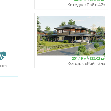
Котедж «Райт-42»
2
2
251.19 м
/
135.02 м
Котедж «Райт-54»
ініка