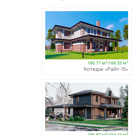
2
2
186.77 м
/
106.35 м
Котедж «Райт-15»
2
2
186.97 м
/
104.10 м