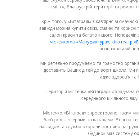
сміття, благоустрій території та ремонт
Крім того, у «Вітаграді» є кав’ярня зі смачн
завжди можна купити свіжі, смачні та корисні
салон краси та багато іншого. Неподалік
містечкоma «Мануфактура»
,
кінотеатр «
розважальний цент
Ми ретельно продумаємо та грамотно організ
доставить Ваших дітей до воріт школи. Ми п
адже здоров’я та 
Територія містечка «Вітаград» обладнана 
середнього шкільного віку.
Містечко «Вітаград» спроектовано таким ч
бар'єром – озерами та каналами. В’їзд на т
наглядом, а служба охорони постійно патрулю
будинок має систему ох