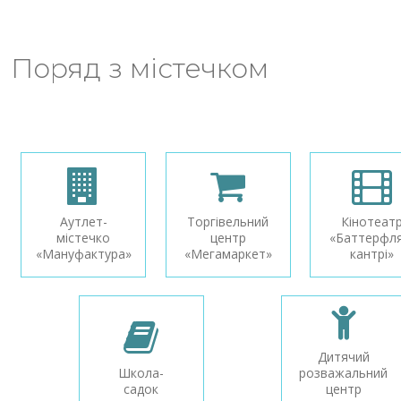
Поряд з містечком
Аутлет-
Торгівельний
Кінотеат
містечко
центр
«Баттерфля
«Мануфактура»
«Мегамаркет»
кантрі»
Дитячий
Школа-
розважальний
садок
центр