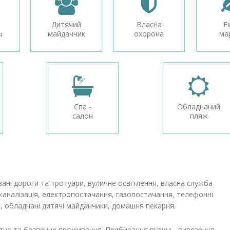
Дитячий
Власна
Е
майданчик
охорона
ма
я
Спа -
Обладнаний
салон
пляж
ані дороги та тротуари, вуличне освітлення, власна служба
каналізація, електропостачання, газопостачання, телефонні
ни, обладнані дитячі майданчики, домашня пекарня.
тне та безпечне проживання. Прибирання вулиць, вивезення