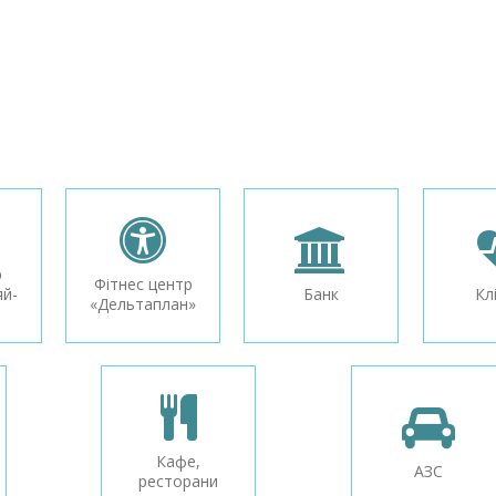
р
Фітнес центр
й-
Банк
Кл
«Дельтаплан»
Кафе,
АЗС
ресторани