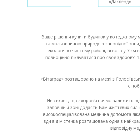
«Дакленд»
Ваше рішення купити будинок у котеджному 
та мальовничою природою заповідної зони, 
екологічно чистому районі, всього у 7 км 
повноцінно піклуватися про своє здоров’я та
«Вітаград» розташовано на межі з Голосіївс
є поб
Не секрет, що здоров’я прямо залежить від 
заповідній зоні додасть Вам життєвих сил 
високоспеціалізована медична допомога лікар
їзди від містечка розташована одна з найкра
відповідну м