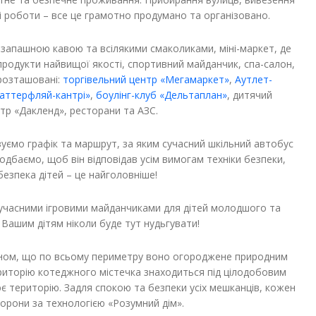
ні роботи – все це грамотно продумано та організовано.
ою запашною кавою та всілякими смаколиками, міні-маркет, де
 продукти найвищої якості, спортивний майданчик, спа-салон,
 розташовані:
торгівельний центр «Мегамаркет»
,
Аутлет-
Баттерфляй-кантрі»
,
боулінг-клуб «Дельтаплан»
, дитячий
р «Дакленд», ресторани та АЗС.
уємо графік та маршрут, за яким сучасний шкільний автобус
одбаємо, щоб він відповідав усім вимогам техніки безпеки,
безпека дітей – це найголовніше!
сучасними ігровими майданчиками для дітей молодшого та
 Вашим дітям ніколи буде тут нудьгувати!
ином, що по всьому периметру воно огороджене природним
ериторію котеджного містечка знаходиться під цілодобовим
є територію. Задля спокою та безпеки усіх мешканців, кожен
орони за технологією «Розумний дім».