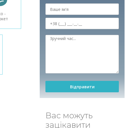
ко -
ркет
Вас можуть
зацікавити