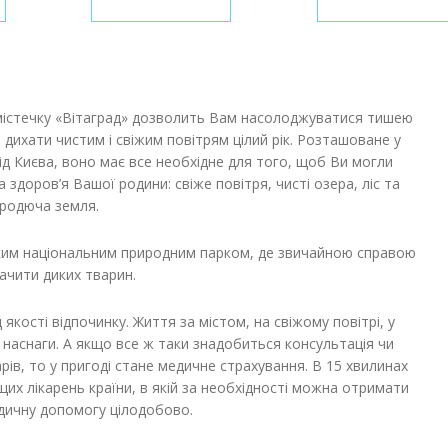
містечку «Вітаград» дозволить Вам насолоджуватися тишею
дихати чистим і свіжим повітрям цілий рік. Розташоване у
від Києва, воно має все необхідне для того, щоб Ви могли
 здоров’я Вашої родини: свіже повітря, чисті озера, ліс та
родюча земля.
ьким національним природним парком, де звичайною справою
ачити диких тварин.
якості відпочинку. Життя за містом, на свіжому повітрі, у
і наснаги. А якщо все ж таки знадобиться консультація чи
ів, то у пригоді стане медичне страхування. В 15 хвилинах
щих лікарень країни, в якій за необхідності можна отримати
едичну допомогу цілодобово.