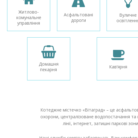
Житлово-
Асфальтовані
Вуличне
комунальне
дороги
освітленн
управління
Домашня
Кав’ярня
пекарня
Котеджне містечко «Вітаград» – це асфальтов
охорони, централізоване водопостачання та 
лінії, інтернет, затишні паркові зо
Наші служби сервісу забезпечать Вам комфор